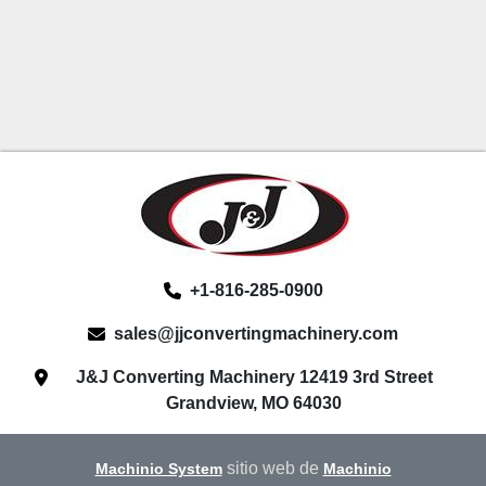
+1-816-285-0900
sales@jjconvertingmachinery.com
J&J Converting Machinery 12419 3rd Street
Grandview, MO 64030
sitio web de
Machinio System
Machinio