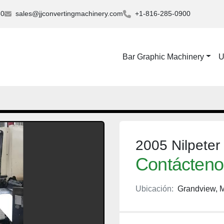
30
sales@jjconvertingmachinery.com
+1-816-285-0900
Bar Graphic Machinery
2005 Nilpete
Contáctenos
Ubicación:
Grandview, 