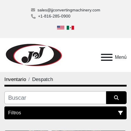
sales@jjconvertingmachinery.com
+1-816-285-0900
Menú
Inventario
Despatch
Filtros
Todas las categorías