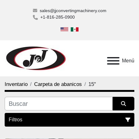
sales@jjconvertingmachinery.com
+1-816-285-0900
Menú
Inventario
Carpeta de abanicos
15"
Filtros
15" (1)