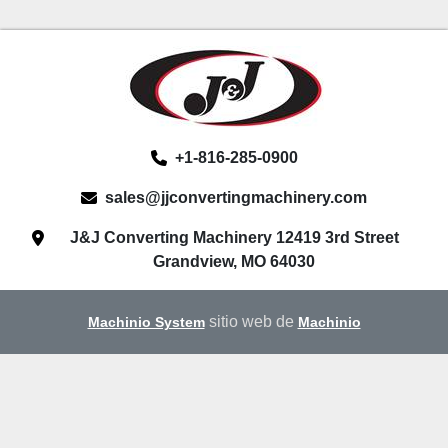
+1-816-285-0900
sales@jjconvertingmachinery.com
J&J Converting Machinery 12419 3rd Street
Grandview, MO 64030
sitio web de
Machinio System
Machinio