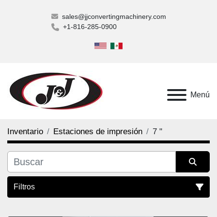
sales@jjconvertingmachinery.com
+1-816-285-0900
Menú
Inventario
Estaciones de impresión
7 "
Filtros
7 " (1)