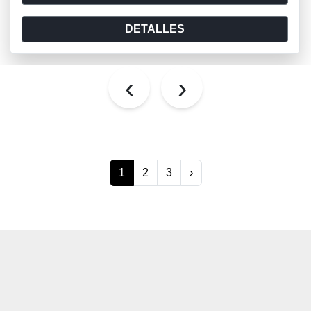
DETALLES
‹
›
1
2
3
›